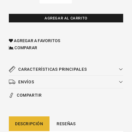
Reducir
Aumentar
cantidad
cantidad
para
para
Fan
Fan
AGREGAR AL CARRITO
Clutch
Clutch
Bmw
Bmw
518i
518i
AGREGAR A FAVORITOS
L6
L6
COMPARAR
4.0l
4.0l
1990-
1990-
2003
2003
CARACTERÍSTICAS PRINCIPALES
ENVÍOS
COMPARTIR
DESCRIPCIÓN
RESEÑAS