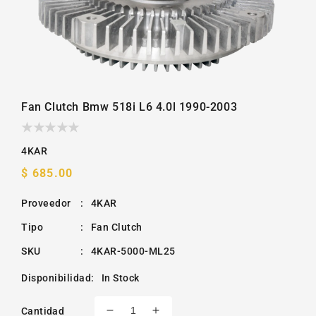
Fan Clutch Bmw 518i L6 4.0l 1990-2003
4KAR
Precio
$ 685.00
habitual
Proveedor
:
4KAR
Tipo
:
Fan Clutch
SKU
:
4KAR-5000-ML25
Disponibilidad
:
In Stock
Cantidad