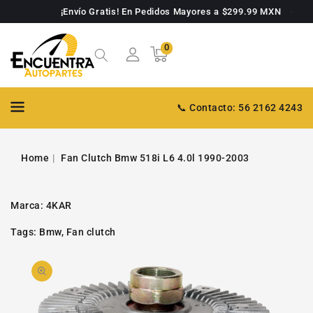
TAMENTE
¡Envío Gratis! En Pedidos Mayores a $299.99 MXN
NTENIDO
0
0
Carrito
artículos
📞 Contacto: 56 2162 4243
Home
Fan Clutch Bmw 518i L6 4.0l 1990-2003
Marca:
4KAR
Tags:
Bmw
,
Fan clutch
PASAR A
Abrir
INFORMACIÓN
DE PRODUCTO
video
1
en
la
galería