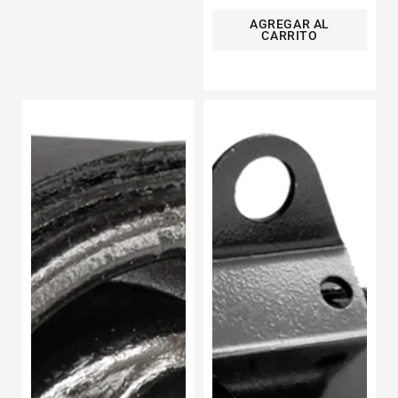
AGREGAR AL
CARRITO
Repuesto
Soporte
Soporte
De
De
Motor
Transmisión
Derecho
Verna
Pontiac
Dodge
Sunfire
L4
L4
1.5l
2.3l
2004-
1995-
2006
2005