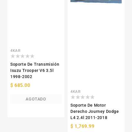
Proveedor:
4KAR
Soporte De Transmisión
Isuzu Trooper V6 3.5l
1998-2002
Precio
$ 685.00
habitual
Proveedor:
4KAR
AGOTADO
Soporte De Motor
Derecho Journey Dodge
L4 2.4l 2011-2018
Precio
$ 1,769.99
habitual