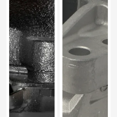
3.8l
L4
2004-
2.0l
2011
2016-
2020