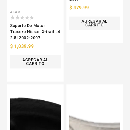
Precio
$ 479.99
Proveedor:
4KAR
habitual
AGREGAR AL
CARRITO
Soporte De Motor
Trasero Nissan X-trail L4
2.5l 2002-2007
Precio
$ 1,039.99
habitual
AGREGAR AL
CARRITO
Repuesto
Soporte
Soporte
De
De
Motor
Motor
Torsión
Frontal
Renault
Dakota
Megane