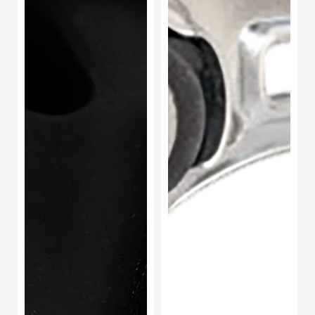
Dodge
Ii
V6
L4
3.7l
2.0l
2004-
2005-
2012
2010