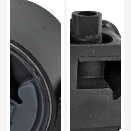
Motor
Motor
Trasero
Frontal
Nissan
Fiat
X-
Palio
trail
Adventure
L4
L4
2.5l
1.6l
2002-
2003-
2007
2007