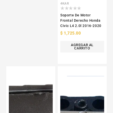
Proveedor:
4KAR
Soporte De Motor
Frontal Derecho Honda
Civic L4 2.0l 2016-2020
Precio
$ 1,725.00
habitual
AGREGAR AL
CARRITO
Soporte
Soporte
De
De
Transmisión
Motor
Isuzu
Derecho
Trooper
Journey
V6
Dodge
3.5l
L4