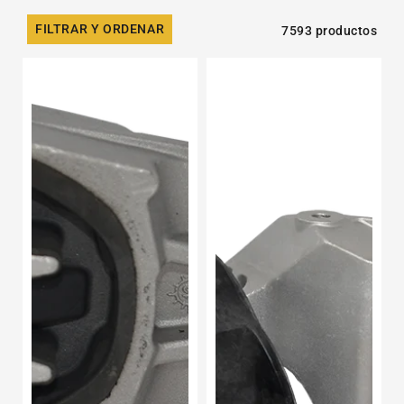
FILTRAR Y ORDENAR
7593 productos
Soporte
Soporte
De
De
Motor
Motor
Torsión
Derecho
Peugeot
Renault
301
Logan
L4
L4
1.6l
1.6l
2012-
2015-
2019
2019
Diesel