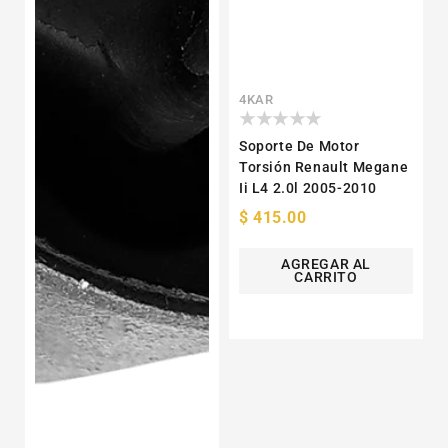
Proveedor:
4KAR
Soporte De Motor
Torsión Renault Megane
Ii L4 2.0l 2005-2010
Precio
$ 415.00
habitual
AGREGAR AL
CARRITO