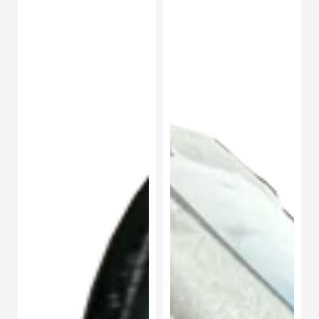
Soporte
Soporte
Motor
Motor
Derecho
Derecho
Ram
Peugeot
Promaster
Partner
Rapid
Tepee
L4
L4
1.4L
1.6L
2016-
2009-
2023
2019