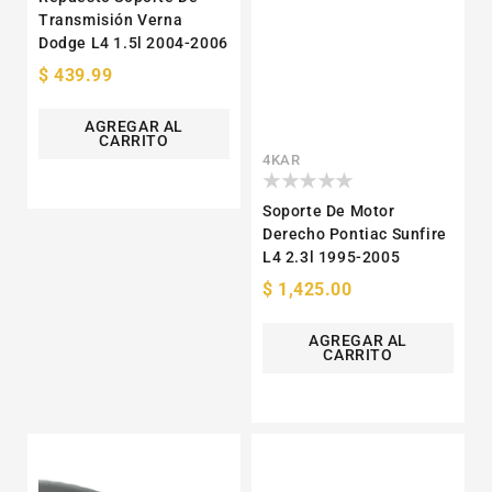
Transmisión Verna
Dodge L4 1.5l 2004-2006
Precio
$ 439.99
habitual
AGREGAR AL
CARRITO
Proveedor:
4KAR
Soporte De Motor
Derecho Pontiac Sunfire
L4 2.3l 1995-2005
Precio
$ 1,425.00
habitual
AGREGAR AL
CARRITO
Soporte
Soporte
De
De