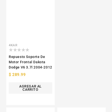
Proveedor:
4KAR
Repuesto Soporte De
Motor Frontal Dakota
Dodge V6 3.7l 2004-2012
Precio
$ 289.99
habitual
AGREGAR AL
CARRITO