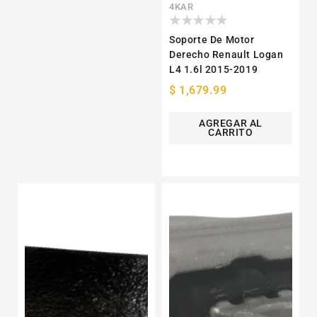
Proveedor:
4KAR
Soporte De Motor
Derecho Renault Logan
L4 1.6l 2015-2019
Precio
$ 1,679.99
habitual
AGREGAR AL
CARRITO
Soporte
Soporte
De
De
Motor
Motor
Derecho
Frontal
Mitsubishi
Derecho
Endeavor
Honda
V6
Civic