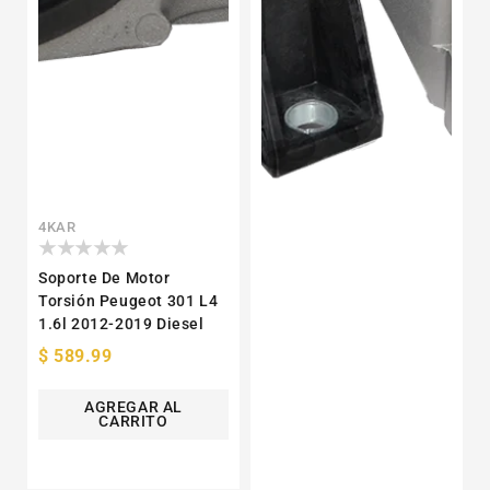
Proveedor:
4KAR
Soporte De Motor
Torsión Peugeot 301 L4
1.6l 2012-2019 Diesel
Precio
$ 589.99
habitual
AGREGAR AL
CARRITO