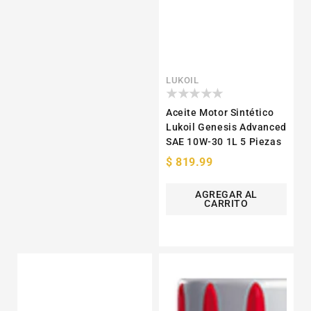
Proveedor:
LUKOIL
Aceite Motor Sintético
Lukoil Genesis Advanced
SAE 10W-30 1L 5 Piezas
Precio
$ 819.99
habitual
AGREGAR AL
CARRITO
Aceite
Aceite
para
para
Motocicleta
Motocicleta