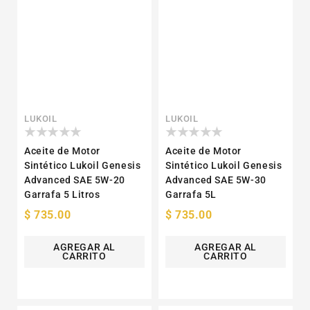
Proveedor:
Proveedor:
LUKOIL
LUKOIL
Aceite de Motor
Aceite de Motor
Sintético Lukoil Genesis
Sintético Lukoil Genesis
Advanced SAE 5W-20
Advanced SAE 5W-30
Garrafa 5 Litros
Garrafa 5L
Precio
$ 735.00
Precio
$ 735.00
habitual
habitual
AGREGAR AL
AGREGAR AL
CARRITO
CARRITO