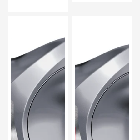
Aceite
Aceite
de
de
Motor
Motor
Sintético
Sintético
Lukoil
Lukoil
Genesis
Genesis
Advanced
Advanced
SAE
SAE
5W-
5W-
20
30
Garrafa
Garrafa
5
5L
Litros