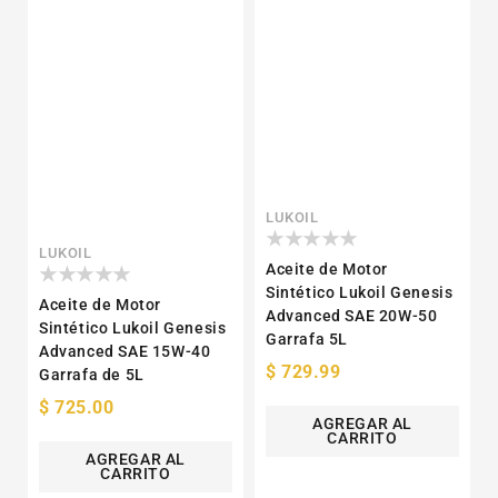
Proveedor:
LUKOIL
Proveedor:
LUKOIL
Aceite de Motor
Sintético Lukoil Genesis
Aceite de Motor
Advanced SAE 20W-50
Sintético Lukoil Genesis
Garrafa 5L
Advanced SAE 15W-40
Precio
$ 729.99
Garrafa de 5L
habitual
Precio
$ 725.00
AGREGAR AL
habitual
CARRITO
AGREGAR AL
CARRITO