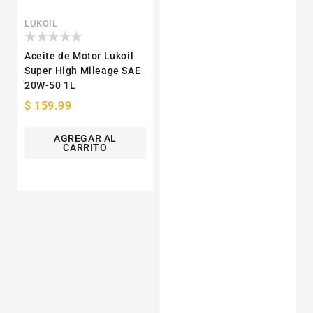
Proveedor:
LUKOIL
Aceite de Motor Lukoil
Super High Mileage SAE
20W-50 1L
Precio
$ 159.99
habitual
AGREGAR AL
CARRITO