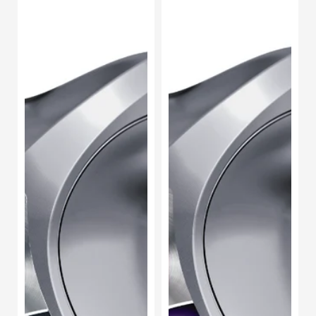
Aceite
Aceite
de
de
Motor
Motor
Sintético
Sintético
SAE
Lukoil
5W-
Genesis
30
Advanced
Lukoil
SAE
Genesis
10W-
Special
30
VN
5L
5L