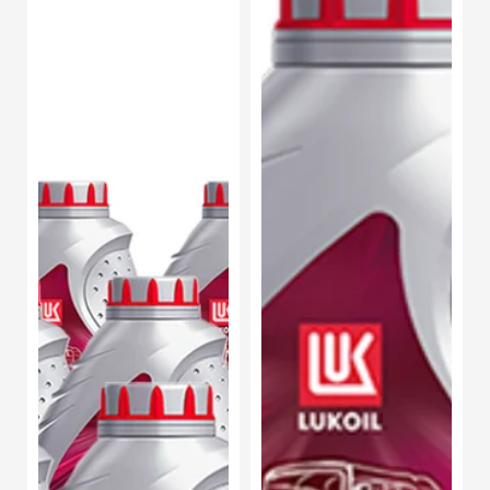
Lukoil
Lukoil
Moto
Moto
3R
3R
4T
4T
SAE
SAE
20W-
20W-
50
50
1L
1L
12
Piezas