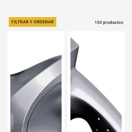
FILTRAR Y ORDENAR
150 productos
Aceite
Aceite
de
de
Motor
Motor
Sintético
Sintético
Lukoil
Lukoil
Genesis
Genesis
Advanced
Advanced
SAE
SAE
15W-
20W-
40
50
Garrafa
Garrafa
de
5L
5L