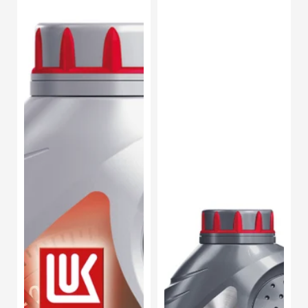
Aceite
Aceite
de
Motor
Motor
Sintético
Lukoil
Lukoil
Super
Genesis
High
Advanced
Mileage
SAE
SAE
10W-
20W-
30
50
1L
1L
5
Piezas