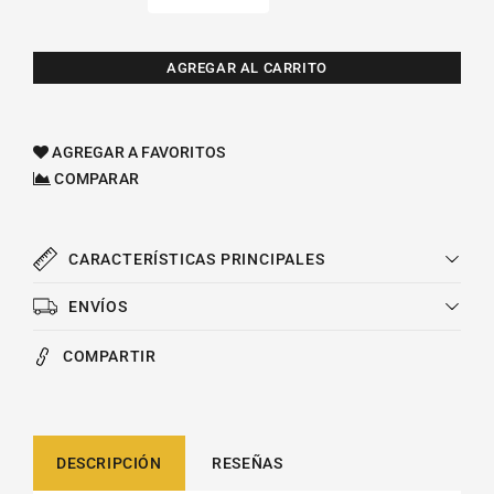
Reducir
Aumentar
cantidad
cantidad
para
para
Fan
Fan
AGREGAR AL CARRITO
Clutch
Clutch
Bmw
Bmw
535i
535i
AGREGAR A FAVORITOS
L6
L6
COMPARAR
4.4l
4.4l
1990-
1990-
2003
2003
CARACTERÍSTICAS PRINCIPALES
ENVÍOS
COMPARTIR
DESCRIPCIÓN
RESEÑAS