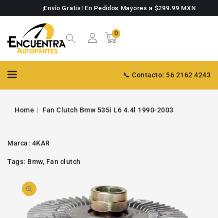
TAMENTE
¡Envío Gratis! En Pedidos Mayores a $299.99 MXN
NTENIDO
0
0
Carrito
artículos
📞 Contacto: 56 2162 4243
Home
Fan Clutch Bmw 535i L6 4.4l 1990-2003
Marca:
4KAR
Tags:
Bmw
,
Fan clutch
PASAR A
Abrir
INFORMACIÓN
DE PRODUCTO
video
1
en
la
galería