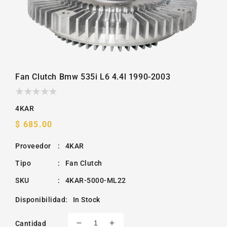
Fan Clutch Bmw 535i L6 4.4l 1990-2003
4KAR
Precio
$ 685.00
habitual
Proveedor
:
4KAR
Tipo
:
Fan Clutch
SKU
:
4KAR-5000-ML22
Disponibilidad
:
In Stock
Cantidad