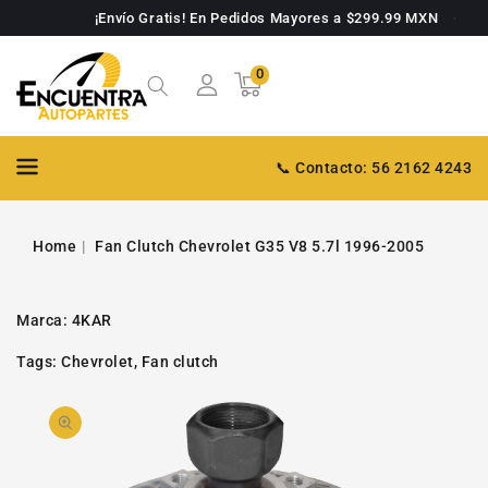
TAMENTE
¡Envío Gratis! En Pedidos Mayores a $299.99 MXN
NTENIDO
0
0
Carrito
artículos
📞 Contacto: 56 2162 4243
Home
Fan Clutch Chevrolet G35 V8 5.7l 1996-2005
Marca:
4KAR
Tags:
Chevrolet
,
Fan clutch
PASAR A
Abrir
INFORMACIÓN
DE PRODUCTO
video
1
en
la
galería