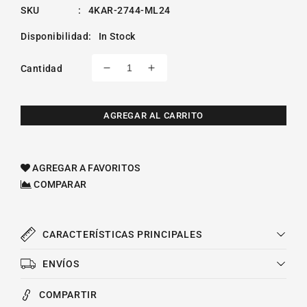
SKU
:
4KAR-2744-ML24
Disponibilidad
:
In Stock
Cantidad
Reducir
Aumentar
cantidad
cantidad
para
para
Fan
Fan
AGREGAR AL CARRITO
Clutch
Clutch
Chevrolet
Chevrolet
G35
G35
AGREGAR A FAVORITOS
V8
V8
COMPARAR
5.7l
5.7l
1996-
1996-
2005
2005
CARACTERÍSTICAS PRINCIPALES
ENVÍOS
COMPARTIR