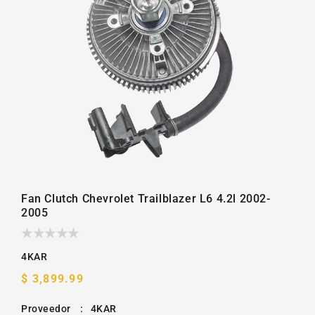
la
galería
Fan Clutch Chevrolet Trailblazer L6 4.2l 2002-
2005
4KAR
Precio
$ 3,899.99
habitual
Proveedor
:
4KAR