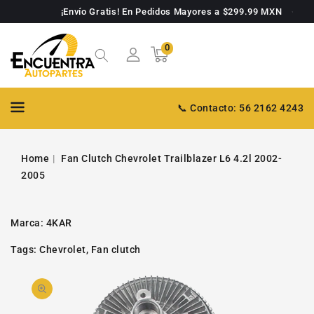
TAMENTE
¡Envío Gratis! En Pedidos Mayores a $299.99 MXN
NTENIDO
0
0
Carrito
artículos
📞 Contacto: 56 2162 4243
Home
Fan Clutch Chevrolet Trailblazer L6 4.2l 2002-
2005
Marca:
4KAR
Tags:
Chevrolet
,
Fan clutch
PASAR A
Abrir
INFORMACIÓN
DE PRODUCTO
video
1
en