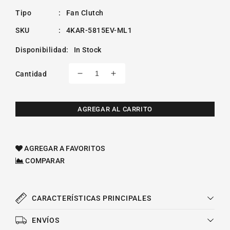
Tipo
:
Fan Clutch
SKU
:
4KAR-5815EV-ML1
Disponibilidad
:
In Stock
Cantidad
Reducir
Aumentar
cantidad
cantidad
para
para
Fan
Fan
AGREGAR AL CARRITO
Clutch
Clutch
Chevrolet
Chevrolet
Trailblazer
Trailblazer
AGREGAR A FAVORITOS
L6
L6
COMPARAR
4.2l
4.2l
2002-
2002-
2005
2005
CARACTERÍSTICAS PRINCIPALES
ENVÍOS