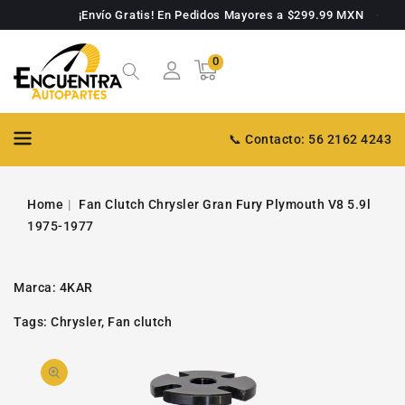
TAMENTE
¡Envío Gratis! En Pedidos Mayores a $299.99 MXN
NTENIDO
0
0
Carrito
artículos
📞 Contacto: 56 2162 4243
Home
Fan Clutch Chrysler Gran Fury Plymouth V8 5.9l
1975-1977
Marca:
4KAR
Tags:
Chrysler
,
Fan clutch
PASAR A
Abrir
INFORMACIÓN
DE PRODUCTO
video
1
en