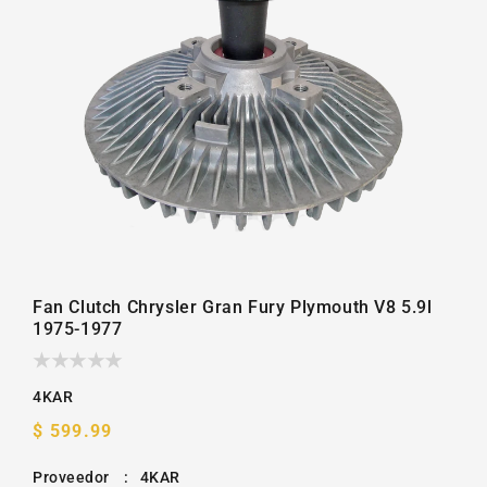
la
galería
Fan Clutch Chrysler Gran Fury Plymouth V8 5.9l
1975-1977
4KAR
Precio
$ 599.99
habitual
Proveedor
:
4KAR