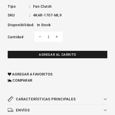
Tipo
:
Fan Clutch
SKU
:
4KAR-1707-ML9
Disponibilidad
:
In Stock
Cantidad
Reducir
Aumentar
cantidad
cantidad
para
para
Fan
Fan
AGREGAR AL CARRITO
Clutch
Clutch
Chrysler
Chrysler
Gran
Gran
AGREGAR A FAVORITOS
Fury
Fury
COMPARAR
Plymouth
Plymouth
V8
V8
5.9l
5.9l
1975-
1975-
CARACTERÍSTICAS PRINCIPALES
1977
1977
ENVÍOS