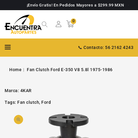
TAMENTE
¡Envío Gratis! En Pedidos Mayores a $299.99 MXN
NTENIDO
0
0
Carrito
artículos
📞 Contacto: 56 2162 4243
Home
Fan Clutch Ford E-350 V8 5.8l 1975-1986
Marca:
4KAR
Tags:
Fan clutch
,
Ford
PASAR A
Abrir
INFORMACIÓN
DE PRODUCTO
video
1
en
la
galería