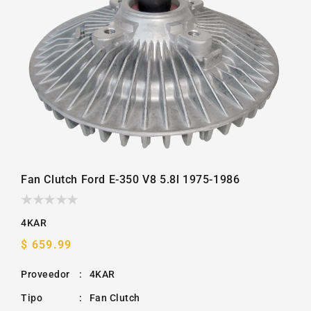
Fan Clutch Ford E-350 V8 5.8l 1975-1986
4KAR
Precio
$ 659.99
habitual
Proveedor
:
4KAR
Tipo
:
Fan Clutch