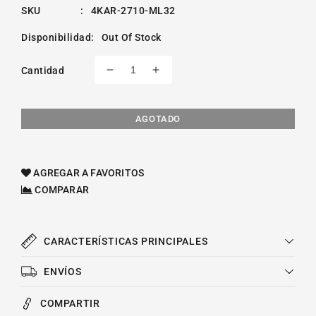
SKU
:
4KAR-2710-ML32
Disponibilidad
:
Out Of Stock
Cantidad
Reducir
Aumentar
cantidad
cantidad
para
para
Fan
Fan
AGOTADO
Clutch
Clutch
Ford
Ford
E-
E-
AGREGAR A FAVORITOS
350
350
COMPARAR
V8
V8
5.8l
5.8l
1975-
1975-
1986
1986
CARACTERÍSTICAS PRINCIPALES
ENVÍOS
COMPARTIR