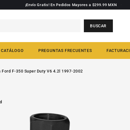
¡Envío Gratis! En Pedidos Mayores a $299.99 MXN
BUSCAR
CATÁLOGO
PREGUNTAS FRECUENTES
FACTURACI
h Ford F-350 Super Duty V6 4.2l 1997-2002
rd
PASAR A
Abrir
INFORMACIÓN
video
1
DE PRODUCTO
en
la