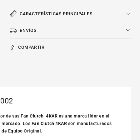
Duty
Duty
V6
V6
CARACTERÍSTICAS PRINCIPALES
4.2l
4.2l
1997-
1997-
2002
2002
ENVÍOS
COMPARTIR
2002
dor de sus
Fan Clutch
.
4KAR
es una marca líder en el
l mercado. Los
Fan Clutch 4KAR
son manufacturados
 de Equipo Original.