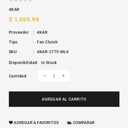
4KAR
Precio
$ 1,059.99
habitual
Proveedor
:
4KAR
Tipo
:
Fan Clutch
SKU
:
4KAR-2775-ML6
Disponibilidad
:
In Stock
Cantidad
Reducir
Aumentar
cantidad
cantidad
para
para
Fan
Fan
AGREGAR AL CARRITO
Clutch
Clutch
Ford
Ford
F-
F-
350
350
AGREGAR A FAVORITOS
COMPARAR
Super
Super