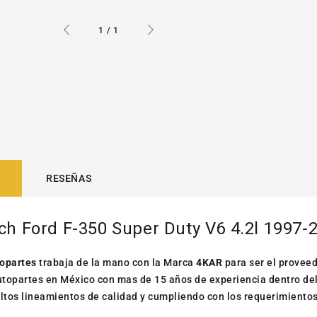
de
1
/
1
RESEÑAS
ch Ford F-350 Super Duty V6 4.2l 1997-
opartes
trabaja de la mano con la Marca
4KAR
para ser el provee
topartes en México con mas de 15 años de experiencia dentro de
altos lineamientos de calidad y cumpliendo con los requerimientos