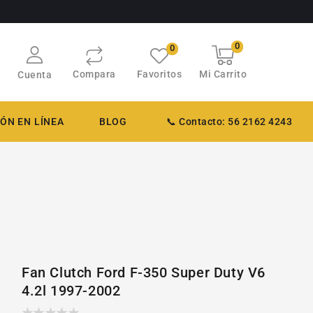
0
0
Carrito
0
artículos
Compara
Favoritos
Mi Carrito
Cuenta
ÓN EN LÍNEA
BLOG
📞 Contacto: 56 2162 4243
Fan Clutch Ford F-350 Super Duty V6
4.2l 1997-2002