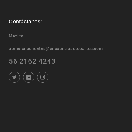
Contáctanos:
México
atencionaclientes@encuentraautopartes.com
56 2162 4243
Twitter
Facebook
Instagram