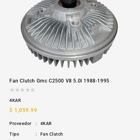
Fan Clutch Gmc C2500 V8 5.0l 1988-1995
4KAR
Precio
$ 1,059.99
habitual
Proveedor
:
4KAR
Tipo
:
Fan Clutch