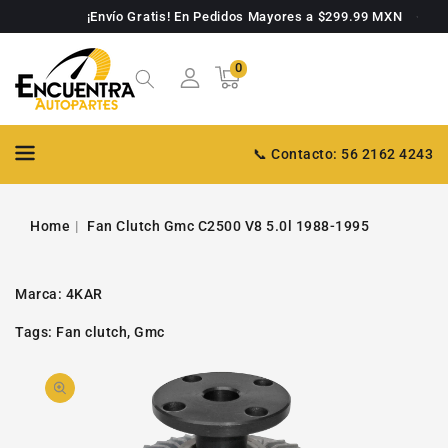
TAMENTE
¡Envío Gratis! En Pedidos Mayores a $299.99 MXN
NTENIDO
0
0
Carrito
artículos
📞 Contacto: 56 2162 4243
Home
Fan Clutch Gmc C2500 V8 5.0l 1988-1995
Marca:
4KAR
Tags:
Fan clutch
,
Gmc
PASAR A
Abrir
INFORMACIÓN
DE PRODUCTO
video
1
en
la
galería