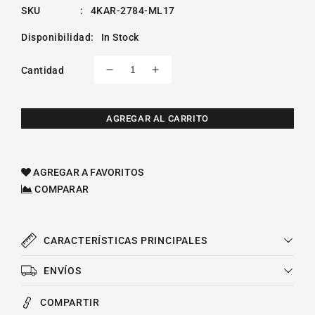
SKU
:
4KAR-2784-ML17
Disponibilidad
:
In Stock
Cantidad
Reducir
Aumentar
cantidad
cantidad
para
para
Fan
Fan
AGREGAR AL CARRITO
Clutch
Clutch
Gmc
Gmc
C2500
C2500
AGREGAR A FAVORITOS
V8
V8
COMPARAR
5.0l
5.0l
1988-
1988-
1995
1995
CARACTERÍSTICAS PRINCIPALES
ENVÍOS
COMPARTIR