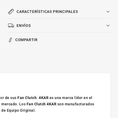
1983-
1983-
1996
1996
CARACTERÍSTICAS PRINCIPALES
ENVÍOS
COMPARTIR
dor de sus
Fan Clutch
.
4KAR
es una marca líder en el
l mercado. Los
Fan Clutch 4KAR
son manufacturados
 de Equipo Original.