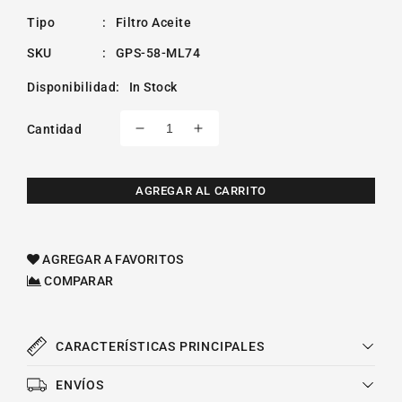
Tipo
:
Filtro Aceite
SKU
:
GPS-58-ML74
Disponibilidad
:
In Stock
Cantidad
Reducir
Aumentar
cantidad
cantidad
para
para
Filtro
Filtro
AGREGAR AL CARRITO
De
De
Aceite
Aceite
Sintetico
Sintetico
AGREGAR A FAVORITOS
Ford
Ford
COMPARAR
Ranger
Ranger
L4
L4
2.5l
2.5l
2021
2021
CARACTERÍSTICAS PRINCIPALES
Gonher
Gonher
ENVÍOS