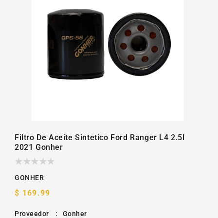
la
galería
Filtro De Aceite Sintetico Ford Ranger L4 2.5l
2021 Gonher
GONHER
Precio
$ 169.99
habitual
Proveedor
:
Gonher