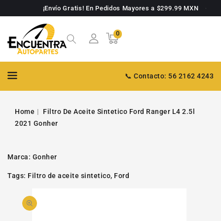
TAMENTE
¡Envío Gratis! En Pedidos Mayores a $299.99 MXN
NTENIDO
0
0
Carrito
artículos
📞 Contacto: 56 2162 4243
Home
Filtro De Aceite Sintetico Ford Ranger L4 2.5l
2021 Gonher
Marca:
Gonher
Tags:
Filtro de aceite sintetico
,
Ford
PASAR A
Abrir
INFORMACIÓN
DE PRODUCTO
video
1
en