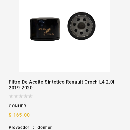
la
galería
Filtro De Aceite Sintetico Renault Oroch L4 2.0l
2019-2020
GONHER
Precio
$ 165.00
habitual
Proveedor
:
Gonher