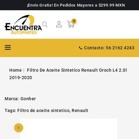
TAMENTE
¡Envío Gratis! En Pedidos Mayores a $299.99 MXN
NTENIDO
0
0
Carrito
artículos
📞 Contacto: 56 2162 4243
Home
Filtro De Aceite Sintetico Renault Oroch L4 2.0l
2019-2020
Marca:
Gonher
Tags:
Filtro de aceite sintetico
,
Renault
PASAR A
Abrir
INFORMACIÓN
DE PRODUCTO
video
1
en