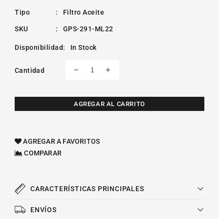
Tipo
:
Filtro Aceite
SKU
:
GPS-291-ML22
Disponibilidad
:
In Stock
Cantidad
Reducir
Aumentar
cantidad
cantidad
para
para
Filtro
Filtro
AGREGAR AL CARRITO
De
De
Aceite
Aceite
Sintetico
Sintetico
AGREGAR A FAVORITOS
Renault
Renault
COMPARAR
Oroch
Oroch
L4
L4
2.0l
2.0l
2019-
2019-
CARACTERÍSTICAS PRINCIPALES
2020
2020
ENVÍOS