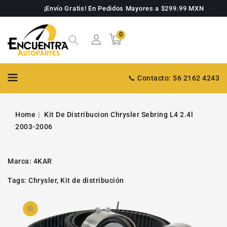
TAMENTE
¡Envío Gratis! En Pedidos Mayores a $299.99 MXN
NTENIDO
0
0
Carrito
artículos
📞 Contacto: 56 2162 4243
Home
Kit De Distribucion Chrysler Sebring L4 2.4l
2003-2006
Marca:
4KAR
Tags:
Chrysler
,
Kit de distribución
PASAR A
Abrir
INFORMACIÓN
DE PRODUCTO
video
1
en