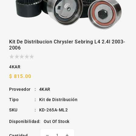
la
galería
Kit De Distribucion Chrysler Sebring L4 2.4l 2003-
2006
4KAR
Precio
$ 815.00
habitual
Proveedor
:
4KAR
Tipo
:
Kit de Distribución
SKU
:
KD-265A-ML2
Disponibilidad
:
Out Of Stock
Cantidad