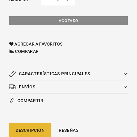
Reducir
Aumentar
cantidad
cantidad
para
para
Kit
Kit
AGOTADO
De
De
Distribucion
Distribucion
Chrysler
Chrysler
AGREGAR A FAVORITOS
Sebring
Sebring
COMPARAR
L4
L4
2.4l
2.4l
2003-
2003-
2006
2006
CARACTERÍSTICAS PRINCIPALES
ENVÍOS
COMPARTIR
DESCRIPCIÓN
RESEÑAS