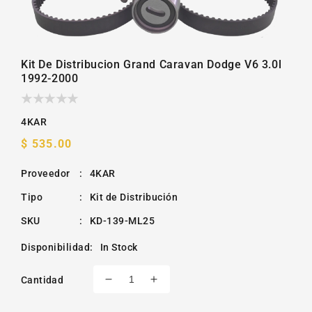
la
galería
Kit De Distribucion Grand Caravan Dodge V6 3.0l
1992-2000
4KAR
Precio
$ 535.00
habitual
Proveedor
:
4KAR
Tipo
:
Kit de Distribución
SKU
:
KD-139-ML25
Disponibilidad
:
In Stock
Cantidad
Reducir
Aumentar
cantidad
cantidad