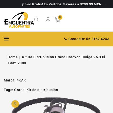
TAMENTE
¡Envío Gratis! En Pedidos Mayores a $299.99 MXN
NTENIDO
0
0
Carrito
artículos
📞 Contacto: 56 2162 4243
Home
Kit De Distribucion Grand Caravan Dodge V6 3.0l
1992-2000
Marca:
4KAR
Tags:
Grand
,
Kit de distribución
PASAR A
Abrir
INFORMACIÓN
DE PRODUCTO
video
1
en