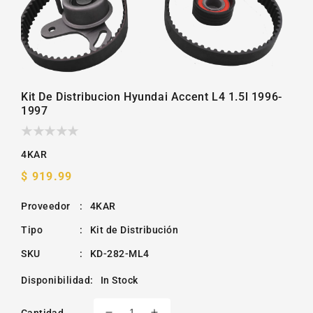
la
galería
Kit De Distribucion Hyundai Accent L4 1.5l 1996-
1997
4KAR
Precio
$ 919.99
habitual
Proveedor
:
4KAR
Tipo
:
Kit de Distribución
SKU
:
KD-282-ML4
Disponibilidad
:
In Stock