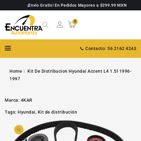
TAMENTE
¡Envío Gratis! En Pedidos Mayores a $299.99 MXN
NTENIDO
0
0
Carrito
artículos
📞 Contacto: 56 2162 4243
Home
Kit De Distribucion Hyundai Accent L4 1.5l 1996-
1997
Marca:
4KAR
Tags:
Hyundai
,
Kit de distribución
PASAR A
Abrir
INFORMACIÓN
DE PRODUCTO
video
1
en