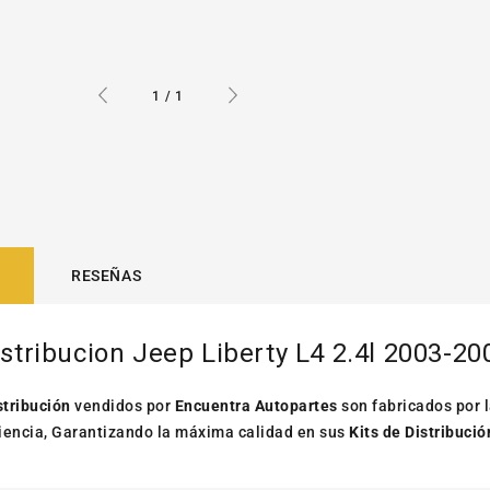
de
1
/
1
RESEÑAS
istribucion Jeep Liberty L4 2.4l 2003-20
stribución
vendidos por
Encuentra Autopartes
son fabricados por 
iencia, Garantizando la máxima calidad en sus
Kits de Distribució