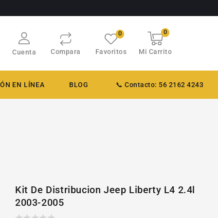
0
0
Carrito
0
artículos
Compara
Favoritos
Mi Carrito
Cuenta
ÓN EN LÍNEA
BLOG
📞 Contacto: 56 2162 4243
Kit De Distribucion Jeep Liberty L4 2.4l
2003-2005