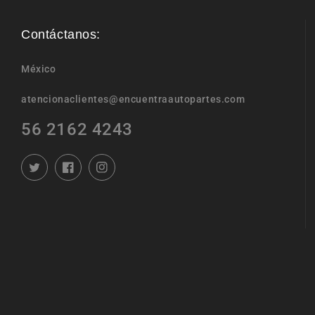
Contáctanos:
México
atencionaclientes@encuentraautopartes.com
56 2162 4243
Twitter
Facebook
Instagram