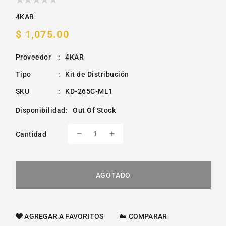
4KAR
Precio
$ 1,075.00
habitual
Proveedor
:
4KAR
Tipo
:
Kit de Distribución
SKU
:
KD-265C-ML1
Disponibilidad
:
Out Of Stock
Cantidad
Reducir
Aumentar
cantidad
cantidad
para
para
Kit
Kit
AGOTADO
De
De
Distribucion
Distribucion
Jeep
Jeep
Liberty
Liberty
AGREGAR A FAVORITOS
COMPARAR
L4
L4