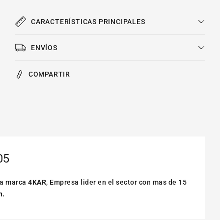
2.4l
2.4l
2003-
2003-
CARACTERÍSTICAS PRINCIPALES
2005
2005
ENVÍOS
COMPARTIR
05
la marca
4KAR
, Empresa lider en el sector con mas de 15
n.