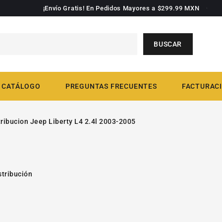
¡Envío Gratis! En Pedidos Mayores a $299.99 MXN
BUSCAR
CATÁLOGO
PREGUNTAS FRECUENTES
FACTURACI
tribucion Jeep Liberty L4 2.4l 2003-2005
stribución
PASAR A
Abrir
INFORMACIÓN
video
1
DE PRODUCTO
en
la