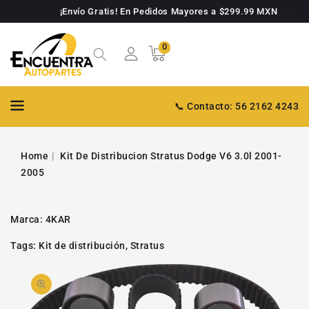
TAMENTE
¡Envío Gratis! En Pedidos Mayores a $299.99 MXN
NTENIDO
0
0
Carrito
artículos
📞 Contacto: 56 2162 4243
Home
Kit De Distribucion Stratus Dodge V6 3.0l 2001-
2005
Marca:
4KAR
Tags:
Kit de distribución
,
Stratus
PASAR A
Abrir
INFORMACIÓN
DE PRODUCTO
video
1
en