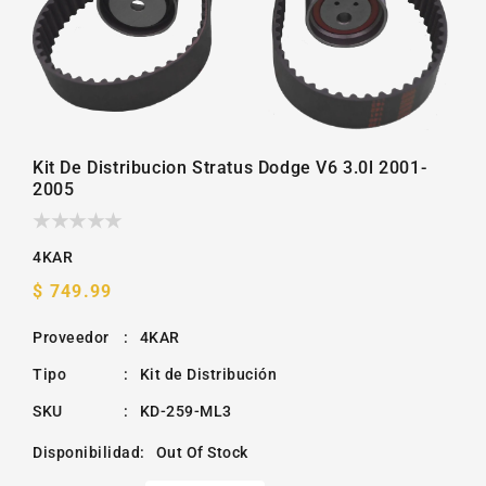
la
galería
Kit De Distribucion Stratus Dodge V6 3.0l 2001-
2005
4KAR
Precio
$ 749.99
habitual
Proveedor
:
4KAR
Tipo
:
Kit de Distribución
SKU
:
KD-259-ML3
Disponibilidad
:
Out Of Stock