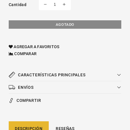
Cantidad
Reducir
Aumentar
cantidad
cantidad
para
para
Kit
Kit
AGOTADO
De
De
Distribucion
Distribucion
Stratus
Stratus
AGREGAR A FAVORITOS
Dodge
Dodge
COMPARAR
V6
V6
3.0l
3.0l
2001-
2001-
2005
2005
CARACTERÍSTICAS PRINCIPALES
ENVÍOS
COMPARTIR
DESCRIPCIÓN
RESEÑAS