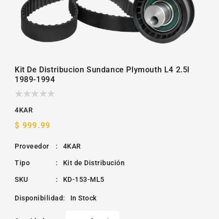
la
galería
Kit De Distribucion Sundance Plymouth L4 2.5l
1989-1994
4KAR
Precio
$ 999.99
habitual
Proveedor
:
4KAR
Tipo
:
Kit de Distribución
SKU
:
KD-153-ML5
Disponibilidad
:
In Stock