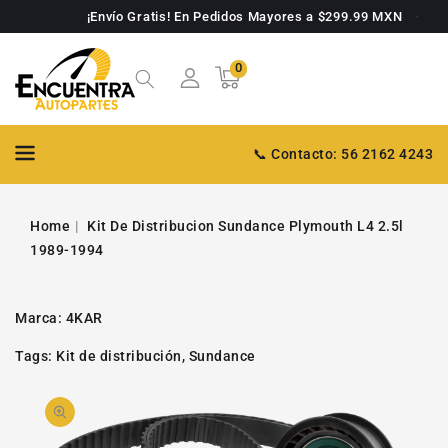
TAMENTE
¡Envío Gratis! En Pedidos Mayores a $299.99 MXN
NTENIDO
0
0
Carrito
artículos
📞 Contacto: 56 2162 4243
Home
Kit De Distribucion Sundance Plymouth L4 2.5l
1989-1994
Marca:
4KAR
Tags:
Kit de distribución
,
Sundance
PASAR A
Abrir
INFORMACIÓN
DE PRODUCTO
video
1
en