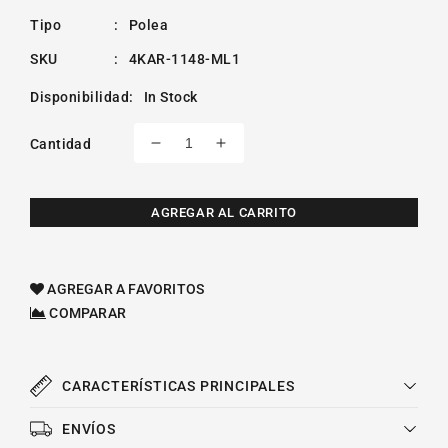
Tipo
:
Polea
SKU
:
4KAR-1148-ML1
Disponibilidad
:
In Stock
Cantidad
Reducir
Aumentar
cantidad
cantidad
para
para
Polea
Polea
AGREGAR AL CARRITO
De
De
Distribución
Distribución
Volkswagen
Volkswagen
AGREGAR A FAVORITOS
Eurovan
Eurovan
COMPARAR
V10
V10
2.5l
2.5l
2001-
2001-
2004
2004
CARACTERÍSTICAS PRINCIPALES
ENVÍOS