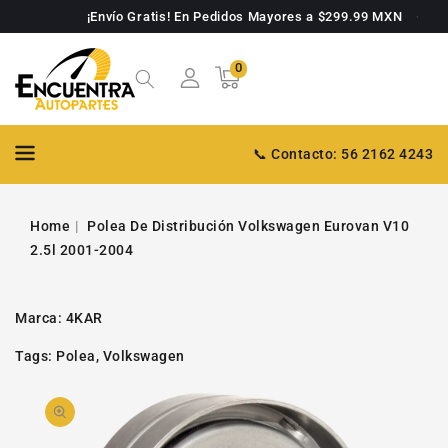
TAMENTE
¡Envío Gratis! En Pedidos Mayores a $299.99 MXN
NTENIDO
0
0
Carrito
artículos
📞 Contacto: 56 2162 4243
Home
Polea De Distribución Volkswagen Eurovan V10
2.5l 2001-2004
Marca:
4KAR
Tags:
Polea
,
Volkswagen
PASAR A
Abrir
INFORMACIÓN
DE PRODUCTO
video
1
en