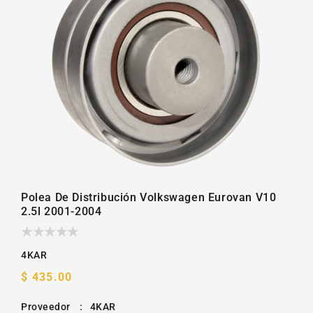
la
galería
Polea De Distribución Volkswagen Eurovan V10
2.5l 2001-2004
4KAR
Precio
$ 435.00
habitual
Proveedor
:
4KAR