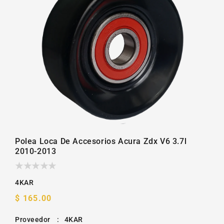
la
galería
Polea Loca De Accesorios Acura Zdx V6 3.7l
2010-2013
4KAR
Precio
$ 165.00
habitual
Proveedor
:
4KAR