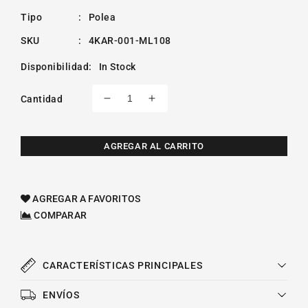
Tipo
:
Polea
SKU
:
4KAR-001-ML108
Disponibilidad
:
In Stock
Cantidad
Reducir
Aumentar
cantidad
cantidad
para
para
Polea
Polea
AGREGAR AL CARRITO
Loca
Loca
De
De
Accesorios
Accesorios
AGREGAR A FAVORITOS
Acura
Acura
COMPARAR
Zdx
Zdx
V6
V6
3.7l
3.7l
2010-
2010-
CARACTERÍSTICAS PRINCIPALES
2013
2013
ENVÍOS