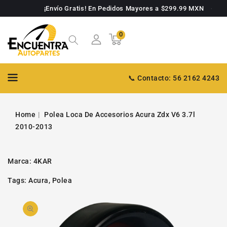
TAMENTE
¡Envío Gratis! En Pedidos Mayores a $299.99 MXN
NTENIDO
0
0
Carrito
artículos
📞 Contacto: 56 2162 4243
Home
Polea Loca De Accesorios Acura Zdx V6 3.7l
2010-2013
Marca:
4KAR
Tags:
Acura
,
Polea
PASAR A
Abrir
INFORMACIÓN
DE PRODUCTO
video
1
en