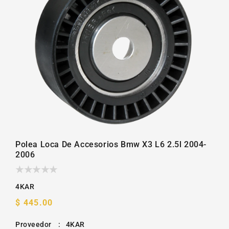
la
galería
Polea Loca De Accesorios Bmw X3 L6 2.5l 2004-
2006
4KAR
Precio
$ 445.00
habitual
Proveedor
:
4KAR