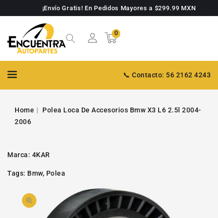
TAMENTE
¡Envío Gratis! En Pedidos Mayores a $299.99 MXN
NTENIDO
0
0
Carrito
artículos
📞 Contacto: 56 2162 4243
Home
Polea Loca De Accesorios Bmw X3 L6 2.5l 2004-
2006
Marca:
4KAR
Tags:
Bmw
,
Polea
PASAR A
Abrir
INFORMACIÓN
DE PRODUCTO
video
1
en