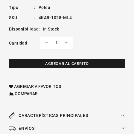
Tipo
:
Polea
SKU
:
4KAR-1028-ML4
Disponibilidad
:
In Stock
Cantidad
Reducir
Aumentar
cantidad
cantidad
para
para
Polea
Polea
AGREGAR AL CARRITO
Loca
Loca
De
De
Accesorios
Accesorios
AGREGAR A FAVORITOS
Bmw
Bmw
COMPARAR
X3
X3
L6
L6
2.5l
2.5l
2004-
2004-
CARACTERÍSTICAS PRINCIPALES
2006
2006
ENVÍOS