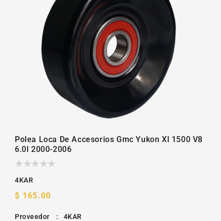
la
galería
Polea Loca De Accesorios Gmc Yukon Xl 1500 V8
6.0l 2000-2006
4KAR
Precio
$ 165.00
habitual
Proveedor
:
4KAR