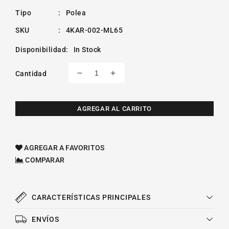
Tipo
:
Polea
SKU
:
4KAR-002-ML65
Disponibilidad
:
In Stock
Cantidad
Reducir
Aumentar
cantidad
cantidad
para
para
Polea
Polea
AGREGAR AL CARRITO
Loca
Loca
De
De
Accesorios
Accesorios
AGREGAR A FAVORITOS
Gmc
Gmc
COMPARAR
Yukon
Yukon
Xl
Xl
1500
1500
V8
V8
CARACTERÍSTICAS PRINCIPALES
6.0l
6.0l
2000-
2000-
ENVÍOS
2006
2006