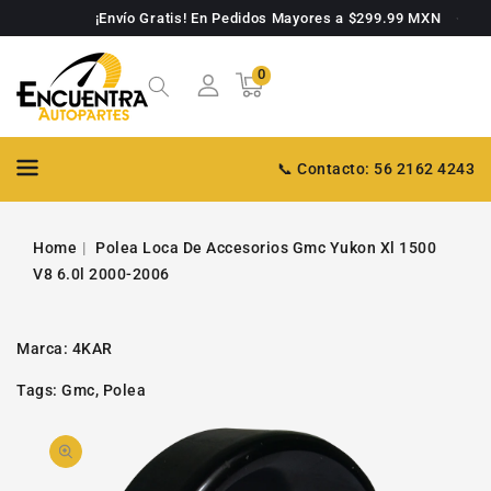
TAMENTE
¡Envío Gratis! En Pedidos Mayores a $299.99 MXN
NTENIDO
0
0
Carrito
artículos
📞 Contacto: 56 2162 4243
Home
Polea Loca De Accesorios Gmc Yukon Xl 1500
V8 6.0l 2000-2006
Marca:
4KAR
Tags:
Gmc
,
Polea
PASAR A
Abrir
INFORMACIÓN
DE PRODUCTO
video
1
en