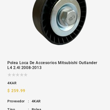
la
galería
Polea Loca De Accesorios Mitsubishi Outlander
L4 2.4l 2008-2013
4KAR
Precio
$ 259.99
habitual
Proveedor
:
4KAR
Tipo
:
Polea