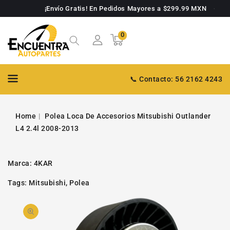
TAMENTE
¡Envío Gratis! En Pedidos Mayores a $299.99 MXN
NTENIDO
0
0
Carrito
artículos
📞 Contacto: 56 2162 4243
Home
Polea Loca De Accesorios Mitsubishi Outlander
L4 2.4l 2008-2013
Marca:
4KAR
Tags:
Mitsubishi
,
Polea
PASAR A
Abrir
INFORMACIÓN
DE PRODUCTO
video
1
en