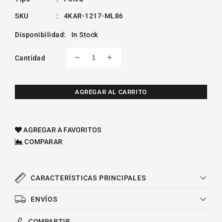
SKU
:
4KAR-1217-ML86
Disponibilidad
:
In Stock
Cantidad
Reducir
Aumentar
cantidad
cantidad
para
para
Polea
Polea
AGREGAR AL CARRITO
Loca
Loca
De
De
Accesorios
Accesorios
AGREGAR A FAVORITOS
Mitsubishi
Mitsubishi
COMPARAR
Outlander
Outlander
L4
L4
2.4l
2.4l
2008-
2008-
CARACTERÍSTICAS PRINCIPALES
2013
2013
ENVÍOS
COMPARTIR