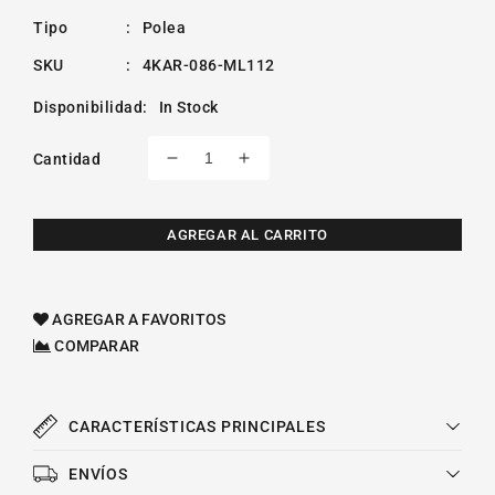
Tipo
:
Polea
SKU
:
4KAR-086-ML112
Disponibilidad
:
In Stock
Cantidad
Reducir
Aumentar
cantidad
cantidad
para
para
Polea
Polea
AGREGAR AL CARRITO
Tensora
Tensora
Distribución
Distribución
Chevrolet
Chevrolet
AGREGAR A FAVORITOS
Prizm
Prizm
COMPARAR
Geo
Geo
L4
L4
1.8l
1.8l
1998-
1998-
CARACTERÍSTICAS PRINCIPALES
2002
2002
ENVÍOS