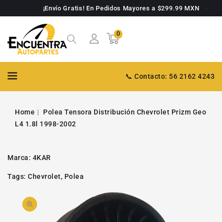
TAMENTE
¡Envío Gratis! En Pedidos Mayores a $299.99 MXN
NTENIDO
0
0
Carrito
artículos
📞 Contacto: 56 2162 4243
Home
Polea Tensora Distribución Chevrolet Prizm Geo
L4 1.8l 1998-2002
Marca:
4KAR
Tags:
Chevrolet
,
Polea
PASAR A
Abrir
INFORMACIÓN
DE PRODUCTO
video
1
en