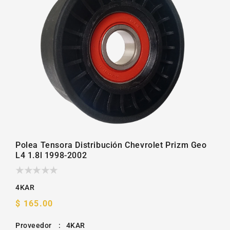
la
galería
Polea Tensora Distribución Chevrolet Prizm Geo
L4 1.8l 1998-2002
4KAR
Precio
$ 165.00
habitual
Proveedor
:
4KAR