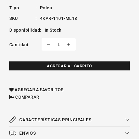
Tipo
:
Polea
SKU
:
4KAR-1101-ML18
Disponibilidad
:
In Stock
Cantidad
Reducir
Aumentar
cantidad
cantidad
para
para
Polea
Polea
AGREGAR AL CARRITO
Tensora
Tensora
Distribución
Distribución
Chrysler
Chrysler
AGREGAR A FAVORITOS
Mini
Mini
COMPARAR
Ram
Ram
Van
Van
Dodge
Dodge
V6
V6
CARACTERÍSTICAS PRINCIPALES
3.0l
3.0l
1987-
1987-
ENVÍOS
1988
1988