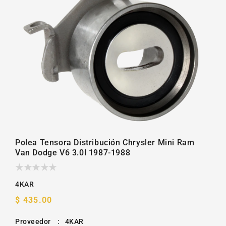
la
galería
Polea Tensora Distribución Chrysler Mini Ram
Van Dodge V6 3.0l 1987-1988
4KAR
Precio
$ 435.00
habitual
Proveedor
:
4KAR