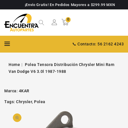
TAMENTE
¡Envío Gratis! En Pedidos Mayores a $299.99 MXN
NTENIDO
0
0
Carrito
artículos
📞 Contacto: 56 2162 4243
Home
Polea Tensora Distribución Chrysler Mini Ram
Van Dodge V6 3.0l 1987-1988
Marca:
4KAR
Tags:
Chrysler
,
Polea
PASAR A
Abrir
INFORMACIÓN
DE PRODUCTO
video
1
en