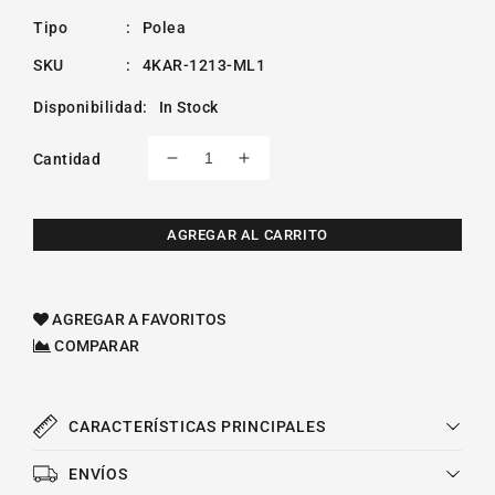
Tipo
:
Polea
SKU
:
4KAR-1213-ML1
Disponibilidad
:
In Stock
Cantidad
Reducir
Aumentar
cantidad
cantidad
para
para
Polea
Polea
AGREGAR AL CARRITO
Tensora
Tensora
Distribución
Distribución
Ford
Ford
AGREGAR A FAVORITOS
Courier
Courier
COMPARAR
L4
L4
1.6l
1.6l
2005-
2005-
2011
2011
CARACTERÍSTICAS PRINCIPALES
ENVÍOS