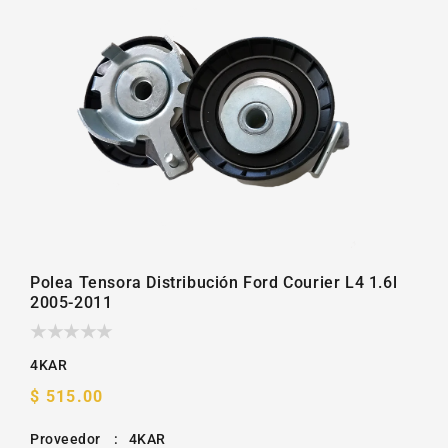
la
galería
Polea Tensora Distribución Ford Courier L4 1.6l
2005-2011
4KAR
Precio
$ 515.00
habitual
Proveedor
:
4KAR