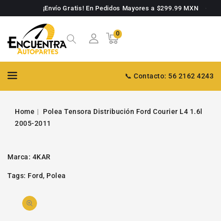
TAMENTE
¡Envío Gratis! En Pedidos Mayores a $299.99 MXN
NTENIDO
0
0
Carrito
artículos
📞 Contacto: 56 2162 4243
Home
Polea Tensora Distribución Ford Courier L4 1.6l
2005-2011
Marca:
4KAR
Tags:
Ford
,
Polea
PASAR A
Abrir
INFORMACIÓN
DE PRODUCTO
video
1
en